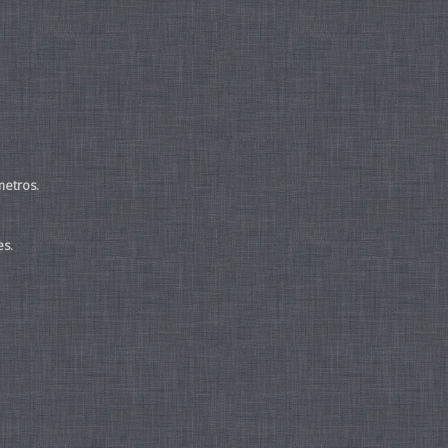
metros.
es.